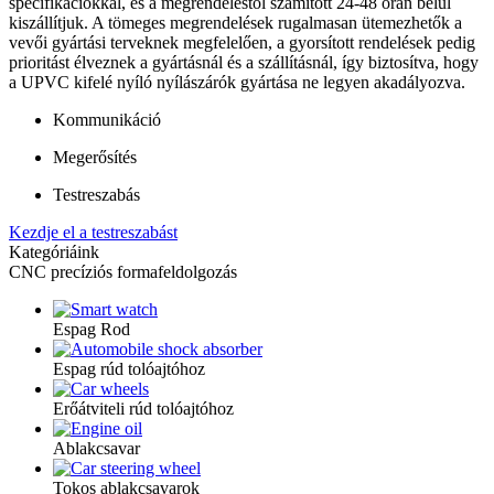
specifikációkkal, és a megrendeléstől számított 24-48 órán belül
kiszállítjuk. A tömeges megrendelések rugalmasan ütemezhetők a
vevői gyártási terveknek megfelelően, a gyorsított rendelések pedig
prioritást élveznek a gyártásnál és a szállításnál, így biztosítva, hogy
a UPVC kifelé nyíló nyílászárók gyártása ne legyen akadályozva.
Kommunikáció
Megerősítés
Testreszabás
Kezdje el a testreszabást
Kategóriáink
CNC precíziós formafeldolgozás
Espag Rod
Espag rúd tolóajtóhoz
Erőátviteli rúd tolóajtóhoz
Ablakcsavar
Tokos ablakcsavarok