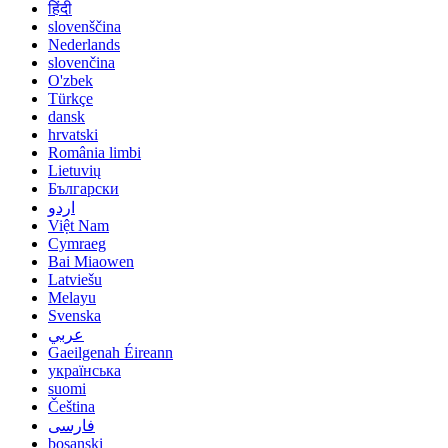
हिंदी
slovenščina
Nederlands
slovenčina
O'zbek
Türkçe
dansk
hrvatski
România limbi
Lietuvių
Български
اردو
Việt Nam
Cymraeg
Bai Miaowen
Latviešu
Melayu
Svenska
عربي
Gaeilgenah Éireann
українська
suomi
Čeština
فارسی
bosanski