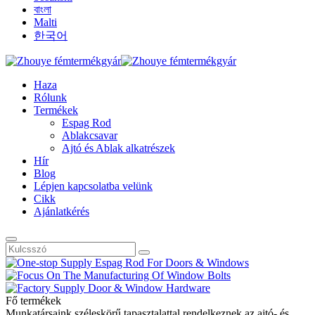
বাংলা
Malti
한국어
Haza
Rólunk
Termékek
Espag Rod
Ablakcsavar
Ajtó és Ablak alkatrészek
Hír
Blog
Lépjen kapcsolatba velünk
Cikk
Ajánlatkérés
Fő termékek
Munkatársaink széleskörű tapasztalattal rendelkeznek az ajtó- és