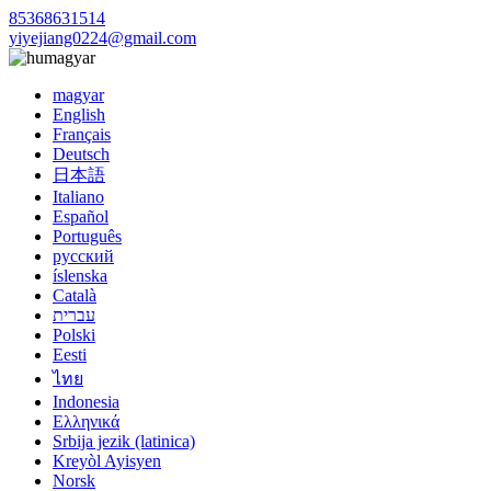
85368631514
yiyejiang0224@gmail.com
magyar
magyar
English
Français
Deutsch
日本語
Italiano
Español
Português
русский
íslenska
Català
עברית
Polski
Eesti
ไทย
Indonesia
Ελληνικά
Srbija jezik (latinica)
Kreyòl Ayisyen
Norsk