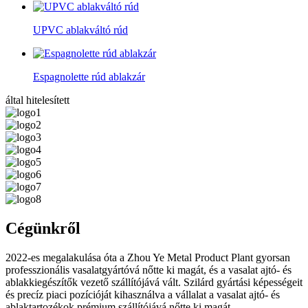
UPVC ablakváltó rúd
Espagnolette rúd ablakzár
által hitelesített
Cégünkről
2022-es megalakulása óta a Zhou Ye Metal Product Plant gyorsan
professzionális vasalatgyártóvá nőtte ki magát, és a vasalat ajtó- és
ablakkiegészítők vezető szállítójává vált. Szilárd gyártási képességeit
és precíz piaci pozícióját kihasználva a vállalat a vasalat ajtó- és
ablaktartozékok prémium szállítójává nőtte ki magát.