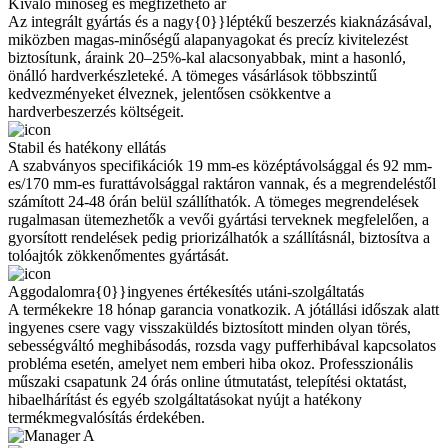
Kiváló minőség és megfizethető ár
Az integrált gyártás és a nagy{0}}léptékű beszerzés kiaknázásával,
miközben magas-minőségű alapanyagokat és precíz kivitelezést
biztosítunk, áraink 20–25%-kal alacsonyabbak, mint a hasonló,
önálló hardverkészleteké. A tömeges vásárlások többszintű
kedvezményeket élveznek, jelentősen csökkentve a
hardverbeszerzés költségeit.
Stabil és hatékony ellátás
A szabványos specifikációk 19 mm-es középtávolsággal és 92 mm-
es/170 mm-es furattávolsággal raktáron vannak, és a megrendeléstől
számított 24-48 órán belül szállíthatók. A tömeges megrendelések
rugalmasan ütemezhetők a vevői gyártási terveknek megfelelően, a
gyorsított rendelések pedig priorizálhatók a szállításnál, biztosítva a
tolóajtók zökkenőmentes gyártását.
Aggodalomra{0}}ingyenes értékesítés utáni-szolgáltatás
A termékekre 18 hónap garancia vonatkozik. A jótállási időszak alatt
ingyenes csere vagy visszaküldés biztosított minden olyan törés,
sebességváltó meghibásodás, rozsda vagy pufferhibával kapcsolatos
probléma esetén, amelyet nem emberi hiba okoz. Professzionális
műszaki csapatunk 24 órás online útmutatást, telepítési oktatást,
hibaelhárítást és egyéb szolgáltatásokat nyújt a hatékony
termékmegvalósítás érdekében.