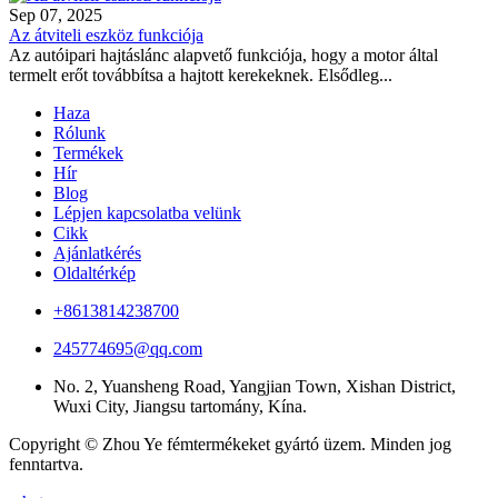
Sep 07, 2025
Az átviteli eszköz funkciója
Az autóipari hajtáslánc alapvető funkciója, hogy a motor által
termelt erőt továbbítsa a hajtott kerekeknek. Elsődleg...
Haza
Rólunk
Termékek
Hír
Blog
Lépjen kapcsolatba velünk
Cikk
Ajánlatkérés
Oldaltérkép
‭+8613814238700
245774695@qq.com
No. 2, Yuansheng Road, Yangjian Town, Xishan District,
Wuxi City, Jiangsu tartomány, Kína.
Copyright © Zhou Ye fémtermékeket gyártó üzem. Minden jog
fenntartva.