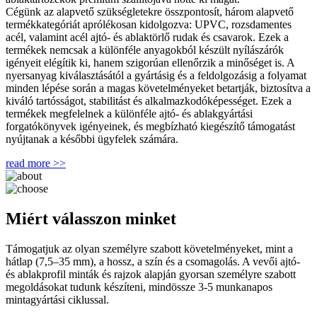
Cégünk az alapvető szükségletekre összpontosít, három alapvető
termékkategóriát aprólékosan kidolgozva: UPVC, rozsdamentes
acél, valamint acél ajtó- és ablaktörlő rudak és csavarok. Ezek a
termékek nemcsak a különféle anyagokból készült nyílászárók
igényeit elégítik ki, hanem szigorúan ellenőrzik a minőséget is. A
nyersanyag kiválasztásától a gyártásig és a feldolgozásig a folyamat
minden lépése során a magas követelményeket betartják, biztosítva a
kiváló tartósságot, stabilitást és alkalmazkodóképességet. Ezek a
termékek megfelelnek a különféle ajtó- és ablakgyártási
forgatókönyvek igényeinek, és megbízható kiegészítő támogatást
nyújtanak a későbbi ügyfelek számára.
read more >>
Miért válasszon minket
Támogatjuk az olyan személyre szabott követelményeket, mint a
hátlap (7,5–35 mm), a hossz, a szín és a csomagolás. A vevői ajtó-
és ablakprofil minták és rajzok alapján gyorsan személyre szabott
megoldásokat tudunk készíteni, mindössze 3-5 munkanapos
mintagyártási ciklussal.