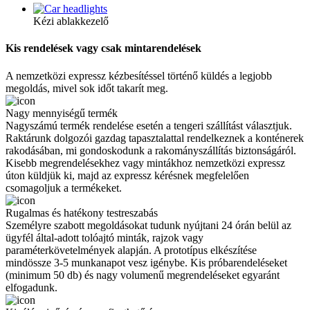
Kézi ablakkezelő
Kis rendelések vagy csak mintarendelések
A nemzetközi expressz kézbesítéssel történő küldés a legjobb
megoldás, mivel sok időt takarít meg.
Nagy mennyiségű termék
Nagyszámú termék rendelése esetén a tengeri szállítást választjuk.
Raktárunk dolgozói gazdag tapasztalattal rendelkeznek a konténerek
rakodásában, mi gondoskodunk a rakományszállítás biztonságáról.
Kisebb megrendelésekhez vagy mintákhoz nemzetközi expressz
úton küldjük ki, majd az expressz kérésnek megfelelően
csomagoljuk a termékeket.
Rugalmas és hatékony testreszabás
Személyre szabott megoldásokat tudunk nyújtani 24 órán belül az
ügyfél által-adott tolóajtó minták, rajzok vagy
paraméterkövetelmények alapján. A prototípus elkészítése
mindössze 3-5 munkanapot vesz igénybe. Kis próbarendeléseket
(minimum 50 db) és nagy volumenű megrendeléseket egyaránt
elfogadunk.