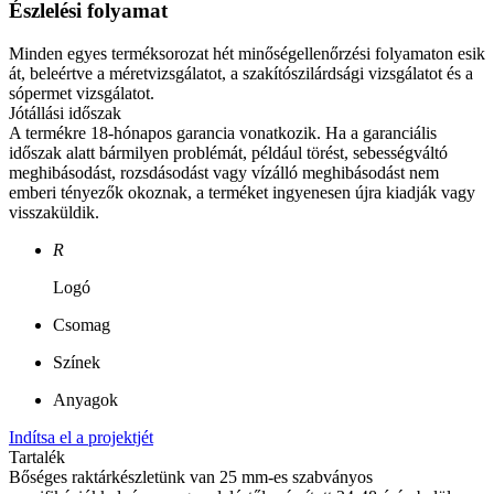
Észlelési folyamat
Minden egyes terméksorozat hét minőségellenőrzési folyamaton esik
át, beleértve a méretvizsgálatot, a szakítószilárdsági vizsgálatot és a
sópermet vizsgálatot.
Jótállási időszak
A termékre 18-hónapos garancia vonatkozik. Ha a garanciális
időszak alatt bármilyen problémát, például törést, sebességváltó
meghibásodást, rozsdásodást vagy vízálló meghibásodást nem
emberi tényezők okoznak, a terméket ingyenesen újra kiadják vagy
visszaküldik.
R
Logó
Csomag
Színek
Anyagok
Indítsa el a projektjét
Tartalék
Bőséges raktárkészletünk van 25 mm-es szabványos