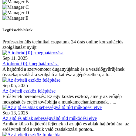
Legfrissebb hírek
Professzionális technikai csapatunk 24 órás online konzultációs
szolgáltatást nyújt
Sep 11, 2025
A tolórúd{0}}meghatározása
A hajtórúd a szervomotor dugattyújának és a vezérlőgyűrűjének
összekapcsolására szolgáló alkatrész a gépészetben, a h...
Sep 05, 2025
Az átviteli eszköz felépítése
Erőátviteli berendezés: Ez egy köztes eszköz, amely az erőgép
mozgását és erejét továbbítja a munkamechanizmusnak. . ...
Sep 13, 2025
Az ajtó és ablak sebességváltó rúd működési elve
Amikor külső hajtóerőt fejtenek ki az ajtó és ablak hajtórúdjára, az
erőátviteli rúd a velük való csatlakozási ponton...